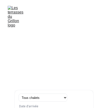
Votre havre de paix
au bord du lac
Réserver
Bon Cadeau